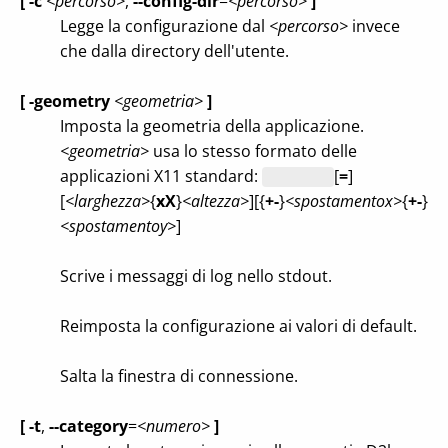
[ -c
<percorso>
,
--config-dir
=
<percorso>
]
Legge la configurazione dal
<percorso>
invece
che dalla directory dell'utente.
[ -geometry
<geometria>
]
Imposta la geometria della applicazione.
<geometria>
usa lo stesso formato delle
applicazioni X11 standard:
[
=
]
[
<larghezza>
{
xX
}
<altezza>
][{
+-
}
<spostamentox>
{
+-
}
<spostamentoy>
]
Scrive i messaggi di log nello stdout.
Reimposta la configurazione ai valori di default.
Salta la finestra di connessione.
[ -t
,
--category
=
<numero>
]