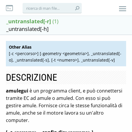
_untranslated[-r]
(1)
_untranslated[-h]
Other Alias
[-c <percorso>] [-geometry <geometria>], _untranslated[-
o], _untranslated[-s], [-t <numero>], _untranslated[-v]
DESCRIZIONE
amulegui
è un programma client, e può connettersi
tramite EC ad amule o amuled. Con esso si può
gestire amule. Fornisce circa le stesse funzionalità di
amule, anche se il motore lavora su un'altro
computer.