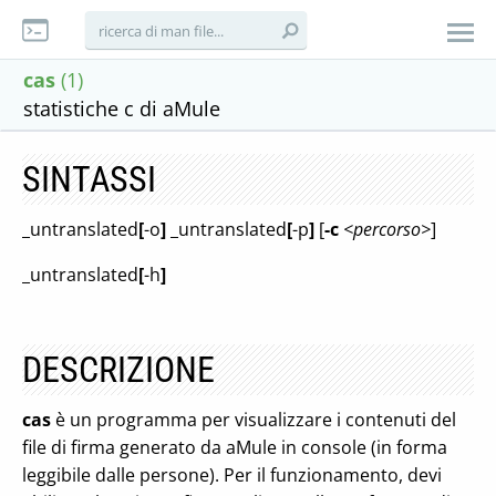
cas
(1)
statistiche c di aMule
SINTASSI
_untranslated
[
-o
]
_untranslated
[
-p
]
[
-c
<percorso>
]
_untranslated
[
-h
]
DESCRIZIONE
cas
è un programma per visualizzare i contenuti del
file di firma generato da aMule in console (in forma
leggibile dalle persone). Per il funzionamento, devi