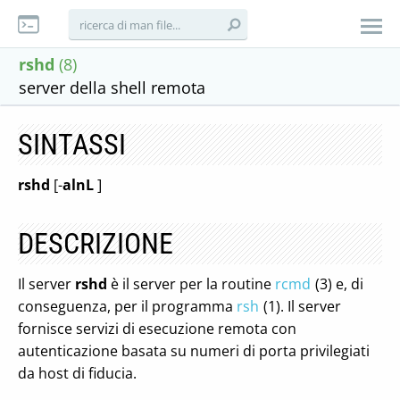
rshd
(8)
server della shell remota
SINTASSI
rshd
[-
alnL
]
DESCRIZIONE
Il server
rshd
è il server per la routine
rcmd
(3) e, di
conseguenza, per il programma
rsh
(1). Il server
fornisce servizi di esecuzione remota con
autenticazione basata su numeri di porta privilegiati
da host di fiducia.